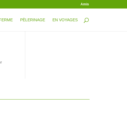
Amis
 FERME
PÈLERINAGE
EN VOYAGES
ur