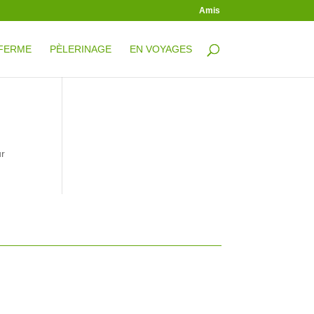
Amis
 FERME
PÈLERINAGE
EN VOYAGES
ur