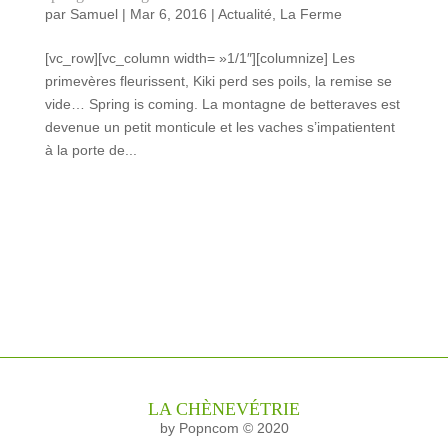
par
Samuel
|
Mar 6, 2016
|
Actualité
,
La Ferme
[vc_row][vc_column width= »1/1″][columnize] Les
primevères fleurissent, Kiki perd ses poils, la remise se
vide… Spring is coming. La montagne de betteraves est
devenue un petit monticule et les vaches s’impatientent
à la porte de...
LA CHÈNEVÉTRIE
by Popncom © 2020