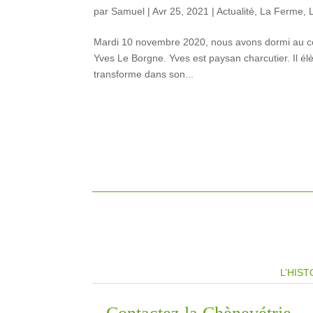
par
Samuel
|
Avr 25, 2021
|
Actualité
,
La Ferme
,
Mardi 10 novembre 2020, nous avons dormi au cœ
Yves Le Borgne. Yves est paysan charcutier. Il élè
transforme dans son...
L’HIST