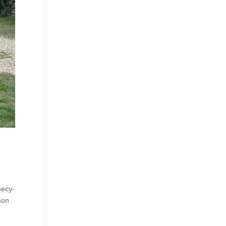
mecy-
mon