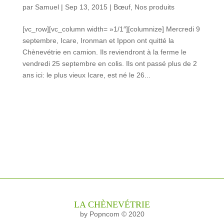
par
Samuel
|
Sep 13, 2015
|
Bœuf
,
Nos produits
[vc_row][vc_column width= »1/1″][columnize] Mercredi 9
septembre, Icare, Ironman et Ippon ont quitté la
Chènevétrie en camion. Ils reviendront à la ferme le
vendredi 25 septembre en colis. Ils ont passé plus de 2
ans ici: le plus vieux Icare, est né le 26...
LA CHÈNEVÉTRIE
by Popncom © 2020